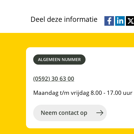
Deel deze informatie
D
D
D
e
e
e
l
l
l
e
e
e
ALGEMEEN NUMMER
n
n
n
o
o
o
(0592) 30 63 00
p
p
p
F
L
T
Maandag t/m vrijdag 8.00 - 17.00 uur
a
i
w
c
n
i
Neem contact op
e
k
t
b
e
t
o
d
e