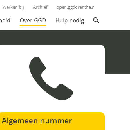
Werken bij
Archief
open.ggddrenthe.nl
heid
Over GGD
Hulp nodig
Mijn
Over
Hulp
gezondheid
Ingeklapt
GGD
Ingeklapt
nodig
Ingeklapt
Algemeen nummer