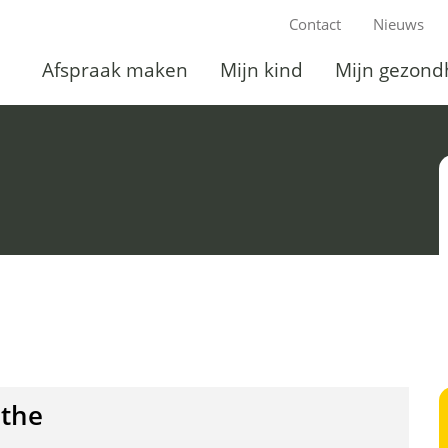
Ga
Contact
Nieuws
naar
Afspraak maken
Mijn kind
Mijn gezond
Afspraak
Mijn
de
maken
Ingeklapt
kind
Ingeklapt
inhoud
the