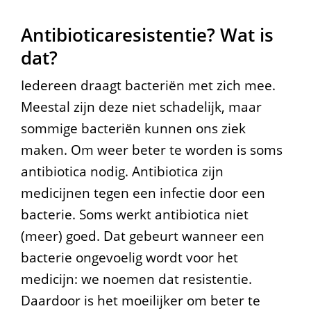
t
Antibioticaresistentie? Wat is
i
dat?
b
Iedereen draagt bacteriën met zich mee.
i
Meestal zijn deze niet schadelijk, maar
o
sommige bacteriën kunnen ons ziek
t
maken. Om weer beter te worden is soms
i
antibiotica nodig. Antibiotica zijn
medicijnen tegen een infectie door een
c
bacterie. Soms werkt antibiotica niet
a
(meer) goed. Dat gebeurt wanneer een
r
bacterie ongevoelig wordt voor het
e
medicijn: we noemen dat resistentie.
Daardoor is het moeilijker om beter te
s