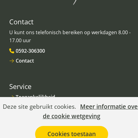
Contact
U kunt ons telefonisch bereiken op werkdagen 8.00 -
17.00 uur
0592-306300
Contact
Service
Toegankelijkheid
Cookies
Hier
Deze site gebruikt cookies.
Meer informatie ove
Privacy
toestaan?
kan
de cookie wetgeving
Cookies
het
gebruik