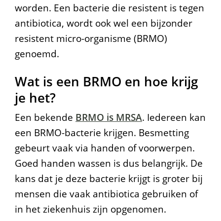
worden. Een bacterie die resistent is tegen
i
antibiotica, wordt ook wel een bijzonder
s
resistent micro-organisme (BRMO)
t
genoemd.
e
Wat is een BRMO en hoe krijg
n
je het?
t
Een bekende
BRMO is MRSA
. Iedereen kan
i
een BRMO-bacterie krijgen. Besmetting
e
gebeurt vaak via handen of voorwerpen.
Goed handen wassen is dus belangrijk. De
kans dat je deze bacterie krijgt is groter bij
mensen die vaak antibiotica gebruiken of
in het ziekenhuis zijn opgenomen.