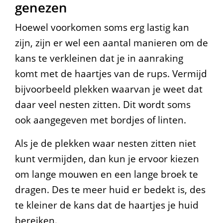
genezen
s
Hoewel voorkomen soms erg lastig kan
s
zijn, zijn er wel een aantal manieren om de
i
kans te verkleinen dat je in aanraking
e
komt met de haartjes van de rups. Vermijd
bijvoorbeeld plekken waarvan je weet dat
r
daar veel nesten zitten. Dit wordt soms
u
ook aangegeven met bordjes of linten.
p
Als je de plekken waar nesten zitten niet
s
kunt vermijden, dan kun je ervoor kiezen
i
om lange mouwen en een lange broek te
s
dragen. Des te meer huid er bedekt is, des
w
te kleiner de kans dat de haartjes je huid
bereiken.
e