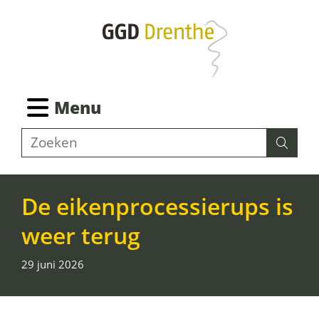
Ga
naar
de
inhoud
Ingeklapt
Menu
Z
Zoeken
Zoeke
o
e
k
De eikenprocessierups is
e
weer terug
n
29 juni 2026