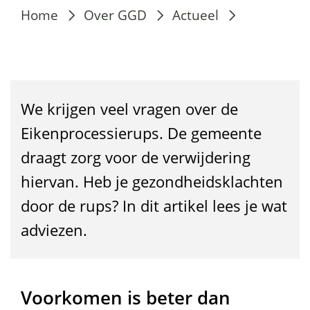
D
Home
Over GGD
Actueel
e
e
i
We krijgen veel vragen over de
k
Eikenprocessierups. De gemeente
e
draagt zorg voor de verwijdering
n
hiervan. Heb je gezondheidsklachten
p
door de rups? In dit artikel lees je wat
r
adviezen.
o
c
Voorkomen is beter dan
e