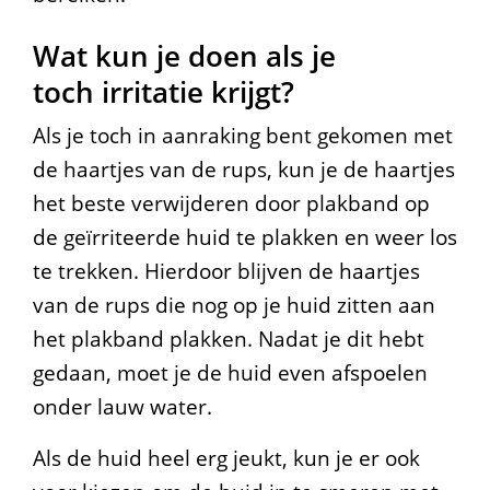
e
Wat kun je doen als je
r
toch irritatie krijgt?
t
Als je toch in aanraking bent gekomen met
e
de haartjes van de rups, kun je de haartjes
het beste verwijderen door plakband op
r
de geïrriteerde huid te plakken en weer los
u
te trekken. Hierdoor blijven de haartjes
g
van de rups die nog op je huid zitten aan
het plakband plakken. Nadat je dit hebt
gedaan, moet je de huid even afspoelen
onder lauw water.
Als de huid heel erg jeukt, kun je er ook