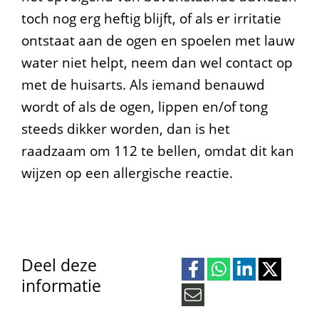
toch nog erg heftig blijft, of als er irritatie
ontstaat aan de ogen en spoelen met lauw
water niet helpt, neem dan wel contact op
met de huisarts. Als iemand benauwd
wordt of als de ogen, lippen en/of tong
steeds dikker worden, dan is het
raadzaam om 112 te bellen, omdat dit kan
wijzen op een allergische reactie.
Deel deze
informatie
D
D
D
D
e
e
e
e
M