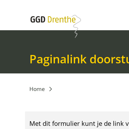
Paginalink doorst
P
Home
a
g
i
Met dit formulier kunt je de link