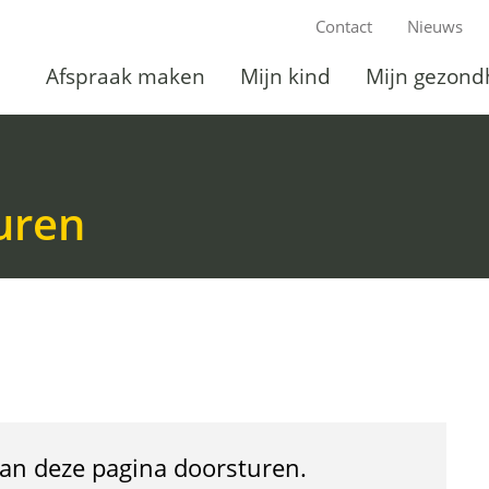
Ga
Contact
Nieuws
naar
Afspraak maken
Mijn kind
Mijn gezond
Afspraak
Mijn
de
maken
Ingeklapt
kind
Ingeklapt
inhoud
uren
 van deze pagina doorsturen.