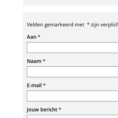
n
a
l
Velden gemarkeerd met
*
zijn verplic
i
Uw
Aan
*
n
gegevens
k
Naam
*
d
o
o
E-mail
*
r
s
Jouw bericht
*
t