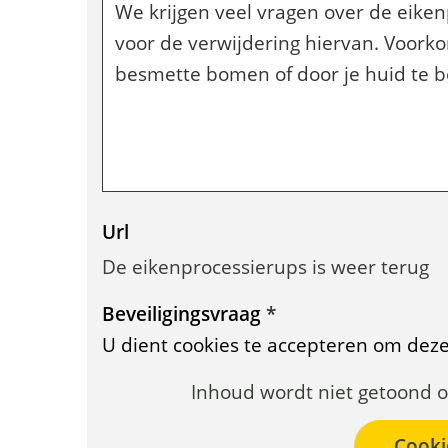
u
r
e
n
Url
De eikenprocessierups is weer terug
Beveiligingsvraag
*
U dient cookies te accepteren om dez
Cookies
Inhoud wordt niet getoond o
toestaan?
Hier