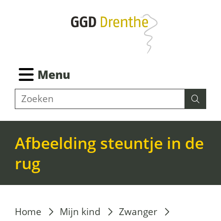
Ga
naar
de
inhoud
Ingeklapt
Menu
Z
Zoeken
Zoeke
o
e
k
Afbeelding steuntje in de
e
rug
n
Home
Mijn kind
Zwanger