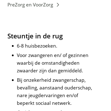
A
PreZorg en VoorZorg
f
b
e
Steuntje in de rug
e
6-8 huisbezoeken.
l
Voor zwangeren en/ of gezinnen
d
waarbij de omstandigheden
i
zwaarder zijn dan gemiddeld.
n
Bij onzekerheid zwangerschap,
bevalling, aanstaand ouderschap,
g
nare jeugdervaringen en/of
s
beperkt sociaal netwerk.
t