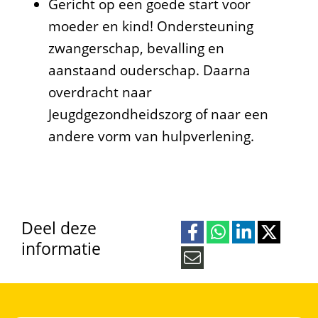
Gericht op een goede start voor
e
moeder en kind! Ondersteuning
u
zwangerschap, bevalling en
aanstaand ouderschap. Daarna
n
overdracht naar
t
Jeugdgezondheidszorg of naar een
j
andere vorm van hulpverlening.
e
i
n
Deel deze
d
informatie
D
D
D
D
e
e
e
e
e
M
r
l
l
l
l
a
e
e
e
e
u