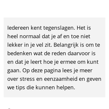
e
k
k
Iedereen kent tegenslagen. Het is
e
heel normaal dat je af en toe niet
r
lekker in je vel zit. Belangrijk is om te
i
bedenken wat de reden daarvoor is
n
en dat je leert hoe je ermee om kunt
j
gaan. Op deze pagina lees je meer
e
over stress en eenzaamheid en geven
we tips die kunnen helpen.
v
e
l