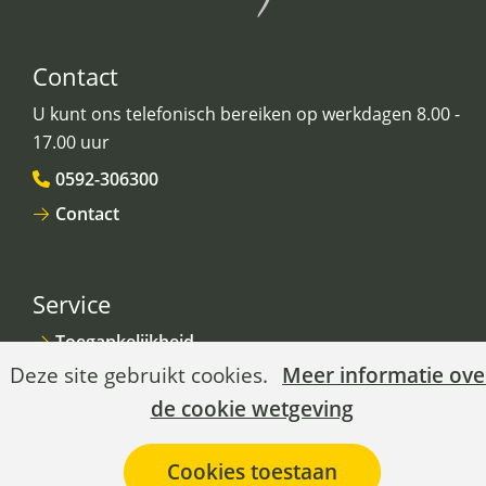
Contact
U kunt ons telefonisch bereiken op werkdagen 8.00 -
17.00 uur
0592-306300
Contact
Service
Toegankelijkheid
Cookies
Hier
Deze site gebruikt cookies.
Meer informatie ove
Privacy
toestaan?
kan
de cookie wetgeving
Cookies
het
gebruik