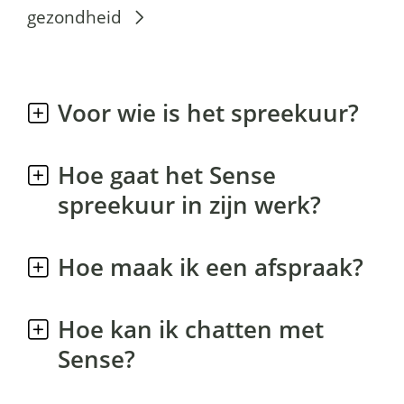
V
gezondheid
r
a
Voor wie is het spreekuur?
g
e
Hoe gaat het Sense
n
spreekuur in zijn werk?
o
v
Hoe maak ik een afspraak?
e
Hoe kan ik chatten met
r
Ingeklapt
Sense?
S
e