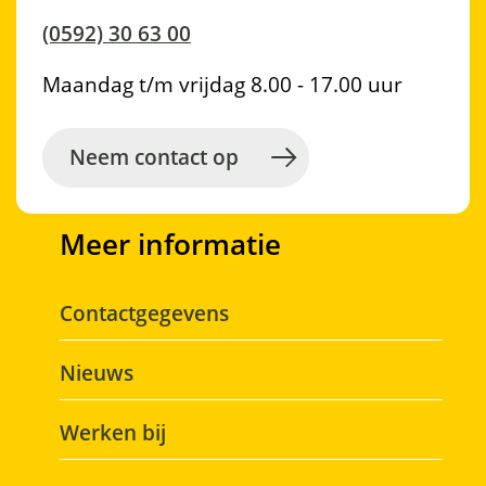
p
p
p
p
e
(0592) 30 63 00
F
W
L
T
z
a
h
i
w
e
Maandag t/m vrijdag 8.00 - 17.00 uur
c
a
n
i
p
e
t
k
t
a
b
s
e
t
Neem contact op
g
o
a
d
e
i
o
p
I
r
n
Meer informatie
k
p
n
a
Contactgegevens
Nieuws
Werken bij