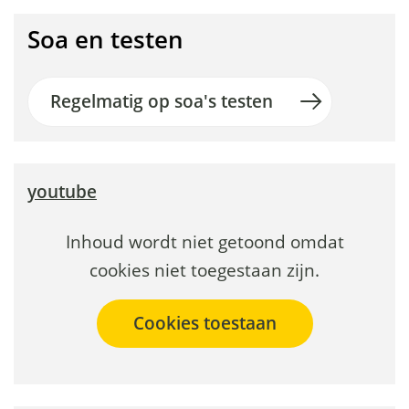
n
Soa en testen
s
e
Regelmatig op soa's testen
e
n
youtube
s
e
Cookies
Hier
Inhoud wordt niet getoond omdat
k
toestaan?
kan
cookies niet toegestaan zijn.
het
s
gebruik
u
van
a
cookies
l