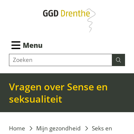
Ga
naar
de
inhoud
Ingeklapt
Menu
Z
Zoeken
Zoeke
o
e
k
Vragen over Sense en
e
seksualiteit
n
Home
Mijn gezondheid
Seks en