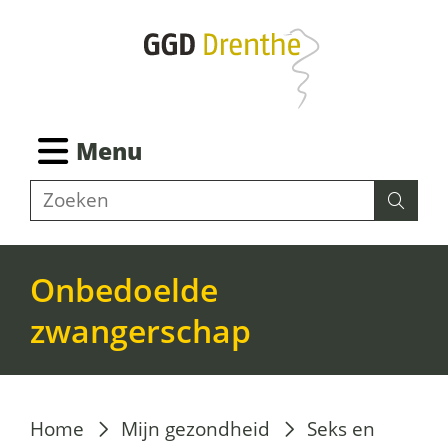
Ga
naar
de
inhoud
Ingeklapt
Menu
Z
Zoeken
Zoeke
o
e
k
Onbedoelde
e
zwangerschap
n
Home
Mijn gezondheid
Seks en