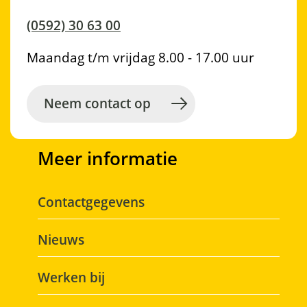
p
p
p
p
e
(0592) 30 63 00
F
W
L
T
z
a
h
i
w
e
Maandag t/m vrijdag 8.00 - 17.00 uur
c
a
n
i
p
e
t
k
t
a
b
s
e
t
Neem contact op
g
o
a
d
e
i
o
p
I
r
n
Meer informatie
k
p
n
a
Contactgegevens
Nieuws
Werken bij