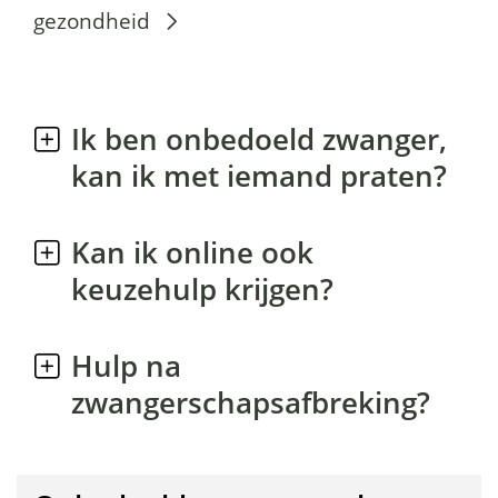
O
gezondheid
n
b
Ik ben onbedoeld zwanger,
e
kan ik met iemand praten?
d
o
Kan ik online ook
e
keuzehulp krijgen?
l
d
Hulp na
Inge
zwangerschapsafbreking?
e
z
w