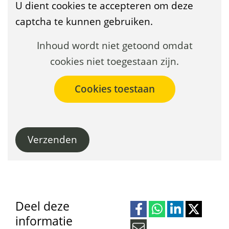
U dient cookies te accepteren om deze
captcha te kunnen gebruiken.
Cookies
Hier
Inhoud wordt niet getoond omdat
toestaan?
kan
cookies niet toegestaan zijn.
het
gebruik
van
cookies
Verzenden
op
deze
website
worden
toegestaan
Deel deze
informatie
of
D
D
D
D