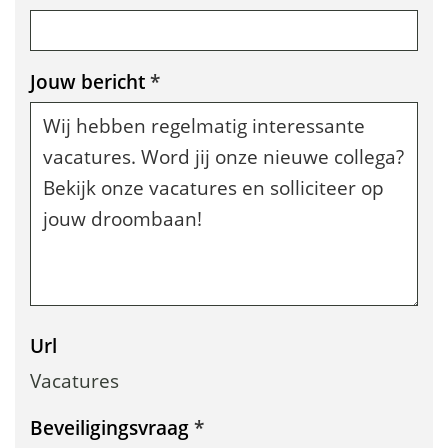
s
t
Jouw bericht
*
u
r
e
n
Url
Vacatures
Beveiligingsvraag
*