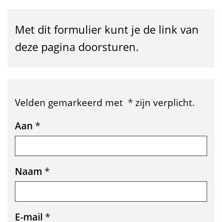
g
i
Met dit formulier kunt je de link van
n
deze pagina doorsturen.
a
l
i
Velden gemarkeerd met
*
zijn verplicht.
n
Uw
Aan
*
k
gegevens
d
Naam
*
o
o
r
E-mail
*