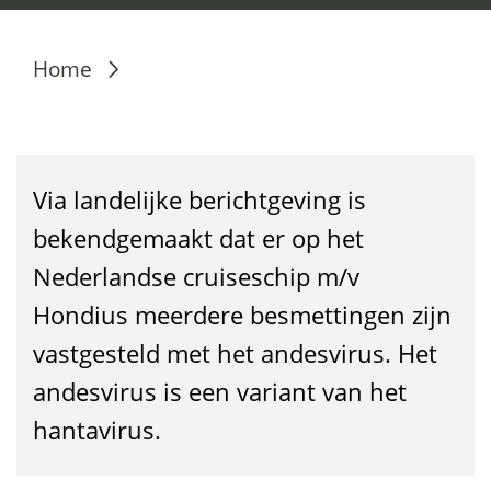
S
Home
i
t
u
Via landelijke berichtgeving is
a
bekendgemaakt dat er op het
Nederlandse cruiseschip m/v
t
Hondius meerdere besmettingen zijn
i
vastgesteld met het andesvirus. Het
e
andesvirus is een variant van het
a
hantavirus.
n
d