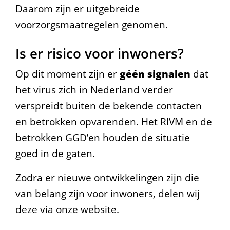
e
Daarom zijn er uitgebreide
l
voorzorgsmaatregelen genomen.
i
Is er risico voor inwoners?
n
Op dit moment zijn er
géén signalen
dat
g
het virus zich in Nederland verder
e
verspreidt buiten de bekende contacten
en betrokken opvarenden. Het RIVM en de
n
betrokken GGD’en houden de situatie
i
goed in de gaten.
n
Zodra er nieuwe ontwikkelingen zijn die
d
van belang zijn voor inwoners, delen wij
e
deze via onze website.
g