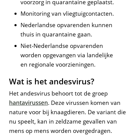
h
voorzorg in quarantaine geplaatst.
o
Monitoring van vliegtuigcontacten.
u
Nederlandse opvarenden kunnen
thuis in quarantaine gaan.
d
Niet-Nederlandse opvarenden
t
worden opgevangen via landelijke
o
en regionale voorzieningen.
n
Wat is het andesvirus?
t
w
Het andesvirus behoort tot de groep
hantavirussen
. Deze virussen komen van
i
nature voor bij knaagdieren. De variant die
k
nu speelt, kan in zeldzame gevallen van
k
mens op mens worden overgedragen.