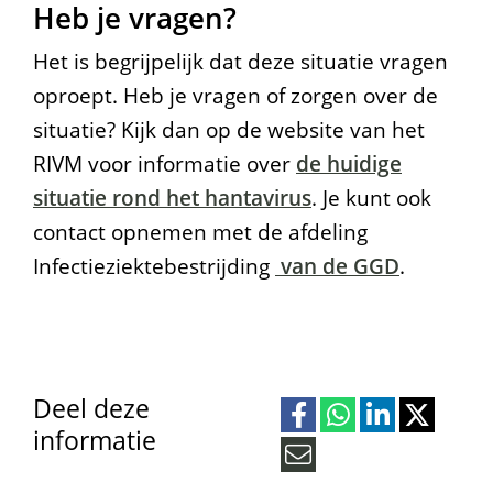
Heb je vragen?
a
t
Het is begrijpelijk dat deze situatie vragen
oproept. Heb je vragen of zorgen over de
e
situatie? Kijk dan op de website van het
n
RIVM voor informatie over
de huidige
situatie rond het hantavirus
. Je kunt ook
contact opnemen met de afdeling
Infectieziektebestrijding
van de GGD
.
Deel deze
informatie
D
D
D
D
e
e
e
e
M