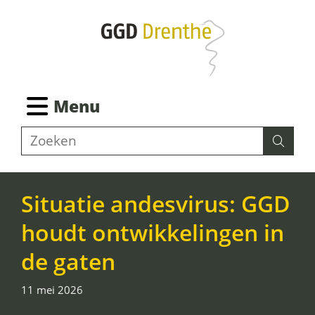
Ga
naar
de
inhoud
Ingeklapt
Menu
Z
Zoeken
Zoeke
o
e
k
Situatie andesvirus: GGD
e
houdt ontwikkelingen in
n
de gaten
11 mei 2026