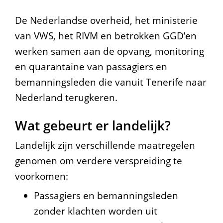
e
De Nederlandse overheid, het ministerie
s
van VWS, het RIVM en betrokken GGD’en
werken samen aan de opvang, monitoring
v
en quarantaine van passagiers en
i
bemanningsleden die vanuit Tenerife naar
r
Nederland terugkeren.
u
Wat gebeurt er landelijk?
s
Landelijk zijn verschillende maatregelen
:
genomen om verdere verspreiding te
G
voorkomen:
G
Passagiers en bemanningsleden
D
zonder klachten worden uit